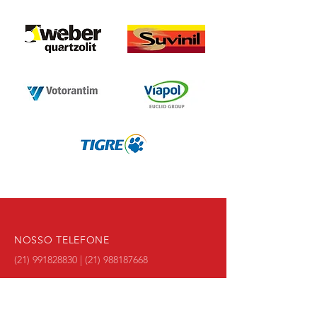
NOSSO TELEFONE
(21) 991828830
|
(21) 988187668
NOSSO EMAIL